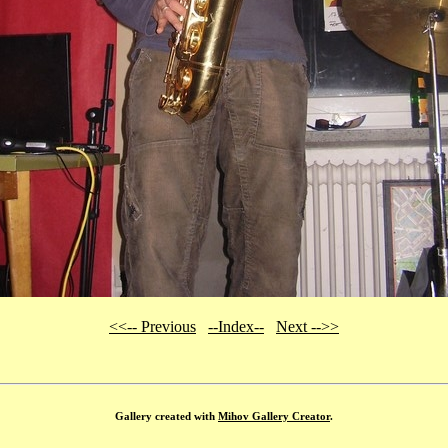
<<-- Previous
--Index--
Next -->>
Gallery created with
Mihov Gallery Creator
.